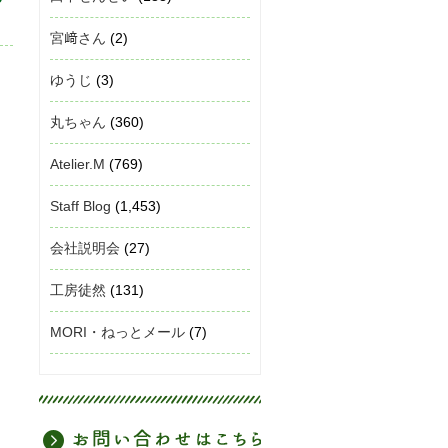
宮﨑さん
(2)
ゆうじ
(3)
丸ちゃん
(360)
Atelier.M
(769)
Staff Blog
(1,453)
会社説明会
(27)
工房徒然
(131)
MORI・ねっとメール
(7)