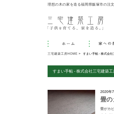
理想の木の家を造る福岡県飯塚市の注
三宅建築工房HOME
すまい手帖 - 株式
すまい手帖 - 株式会社三宅建
2020年
畳の
畳がカ