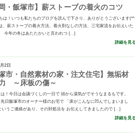
岡・飯塚市】薪ストーブの着火のコツ
ちは！いつも私たちのブログを読んで下さり、ありがとうございます(*^
今日は、薪ストーブの着火方法、着火剤なしの方法、三宅家流をお伝えいた
 今年の冬はあたたかいと言われつ […]
詳細を見
7月2日
塚市・自然素材の家・注文住宅】無垢材
力 ～床板の傷～
ちは！今日は会議づくしの一日で 頭から湯気がでそうなまるもです。
、先日飯塚市のオーナー様のお宅で 「床がこんなに凹んでしまいまし
というご連絡があり、その対処法を お伝えしてきましたので […]
詳細を見