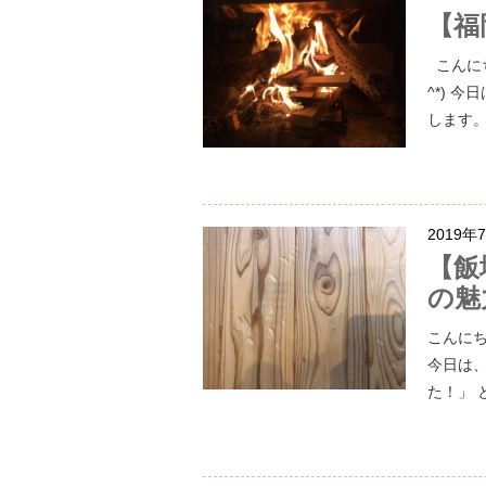
【福
こんに
^*) 
します。
2019年
【飯
の魅
こんに
今日は
た！」 