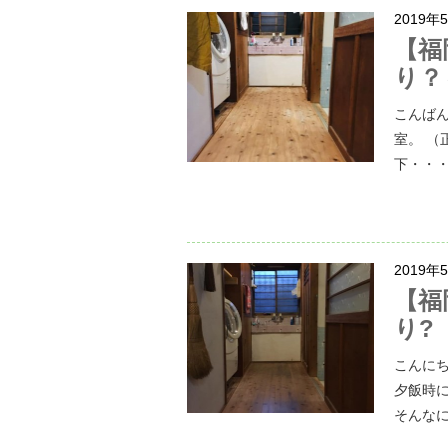
2019年
【福
り？
こんば
室。 （
下・・・
2019年
【福
り?
こんに
夕飯時に
そんなに