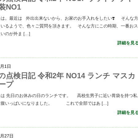
装NO1
ちは。最近は 外出出来ないから、お家のお手入れをしたい❣️ そんな
ているようで、色々ご質問を頂きます。 そんな方にこの時期、一番お
いのが外ま […]
詳細を見
3月1日
の点検日記 令和2年 NO14 ランチ マスカ
ープ
ちは 先日のお休みの日のランチです。 高校生男子に近い胃袋を持つ私
お腹いっぱいになりました。 これで全部ではあ […]
詳細を見
1月27日