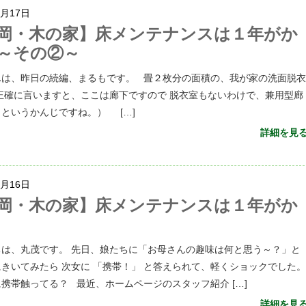
5月17日
岡・木の家】床メンテナンスは１年がか
～その②～
んは、昨日の続編、まるもです。 畳２枚分の面積の、我が家の洗面脱
正確に言いますと、ここは廊下ですので 脱衣室もないわけで、兼用型廊
というかんじですね。） […]
詳細を見
5月16日
岡・木の家】床メンテナンスは１年がか
ちは、丸茂です。 先日、娘たちに「お母さんの趣味は何と思う～？」と
きいてみたら 次女に 「携帯！」 と答えられて、軽くショックでした
携帯触ってる？ 最近、ホームページのスタッフ紹介 […]
詳細を見