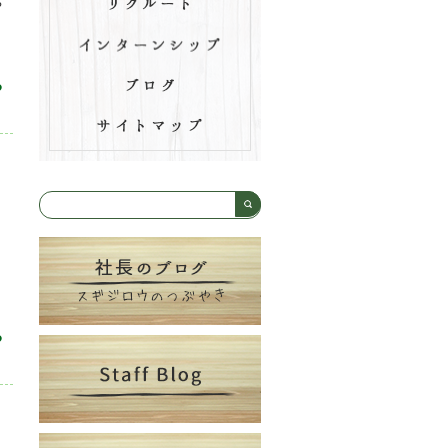
や
る
る