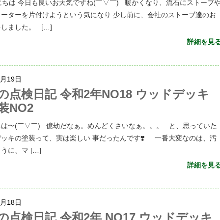
ちは 今日も良いお天気ですね(￣▽￣) 暖かくなり、流石にストーブ
ヒーターを片付けようという気になり 少し前に、会社のストーブ達のお
しました。 […]
詳細を見
4月19日
の点検日記 令和2年NO18 ウッドデッキ
装NO2
は〜(￣▽￣) 億劫だなぁ。めんどくさいなぁ。。。 と、思っていた
ッキの塗装って、実は楽しい 事だったんです❣️ 一番大変なのは、汚
うに、マ […]
詳細を見
4月18日
の点検日記 令和2年 NO17 ウッドデッキ