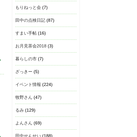
もりねっと会
(7)
田中の点検日記
(87)
すまい手帖
(16)
衣
お月見茶会2018
(3)
暮らしの市
(7)
る
ざっきー
(5)
イベント情報
(224)
牧野さん
(47)
るみ
(129)
。
よんさん
(69)
田中せんせい
(188)
る