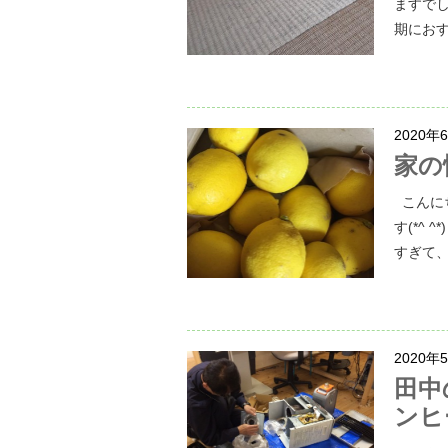
ますで
期におす
2020年
家の
こんに
す(*^
すぎて、
2020年
田中
ンヒ