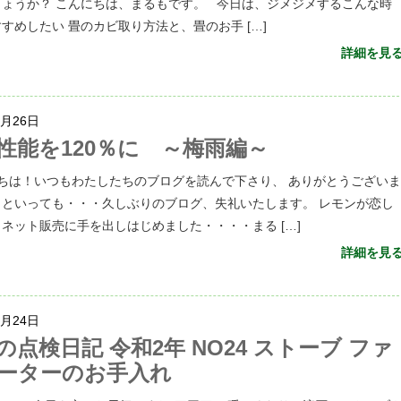
しょうか？ こんにちは、まるもです。 今日は、ジメジメするこんな時
すめしたい 畳のカビ取り方法と、畳のお手 […]
詳細を見
6月26日
性能を120％に ～梅雨編～
ちは！いつもわたしたちのブログを読んで下さり、 ありがとうござい
 ^*) といっても・・・久しぶりのブログ、失礼いたします。 レモンが恋し
ネット販売に手を出しはじめました・・・・まる […]
詳細を見
5月24日
の点検日記 令和2年 NO24 ストーブ ファ
ーターのお手入れ