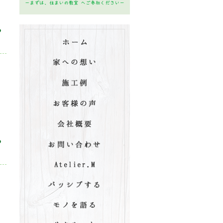
る
ま
る