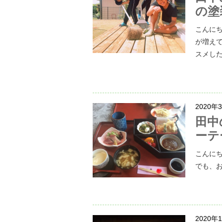
の塗
こんに
が増え
スメした
2020年
田中
ーテ
こんに
でも、
2020年