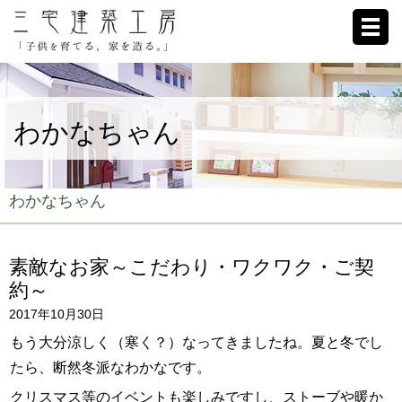
ホーム
わかなちゃん
家への想い
施工例
わかなちゃん
ブログ
素敵なお家～こだわり・ワクワク・ご契
リクルート
約～
2017年10月30日
お客様の声
もう大分涼しく（寒く？）なってきましたね。夏と冬でし
会社概要
たら、断然冬派なわかなです。
クリスマス等のイベントも楽しみですし、ストーブや暖か