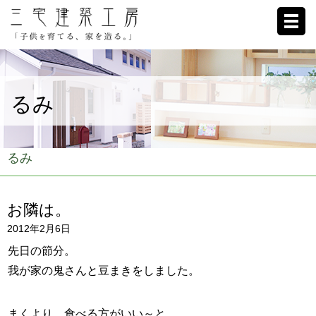
ホーム
るみ
家への想い
施工例
るみ
ブログ
お隣は。
リクルート
2012年2月6日
お客様の声
先日の節分。
我が家の鬼さんと豆まきをしました。
会社概要
まくより、食べる方がいい～と