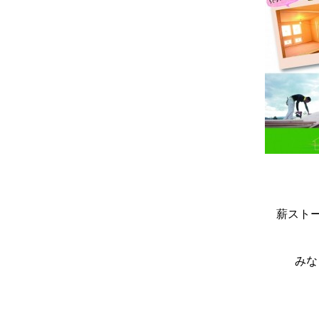
薪スト
みな