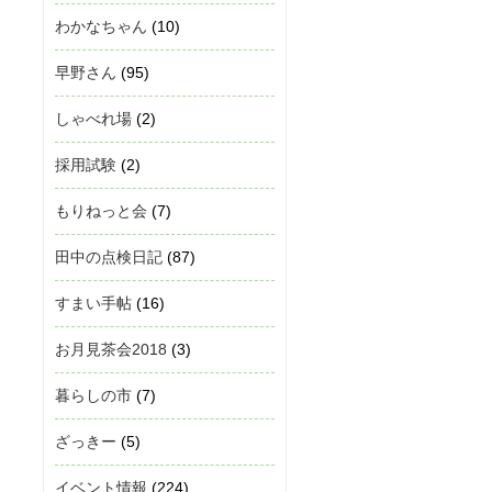
わかなちゃん
(10)
早野さん
(95)
しゃべれ場
(2)
採用試験
(2)
もりねっと会
(7)
田中の点検日記
(87)
すまい手帖
(16)
お月見茶会2018
(3)
暮らしの市
(7)
ざっきー
(5)
イベント情報
(224)