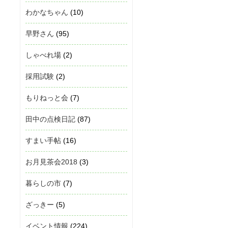
わかなちゃん
(10)
早野さん
(95)
しゃべれ場
(2)
採用試験
(2)
もりねっと会
(7)
田中の点検日記
(87)
すまい手帖
(16)
お月見茶会2018
(3)
暮らしの市
(7)
ざっきー
(5)
イベント情報
(224)