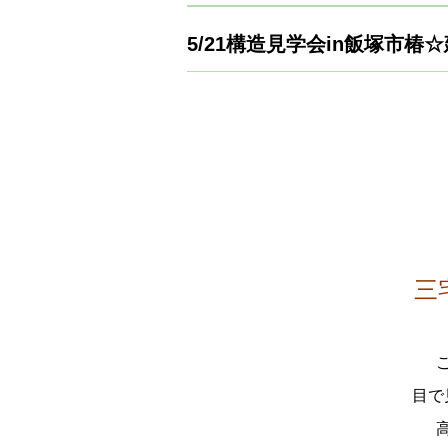
5/21構造見学会in飯塚市
三
目で