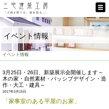
ホーム
イベント情報
家への想い
施工例
イベント情報
ブログ
3月25日・26日、新築展示会開催します～
リクルート
木の家・自然素材・パッシブデザイン・造
作・大工・建具～
お客様の声
2017年3月15日
会社概要
「家事室のある平屋のお家」