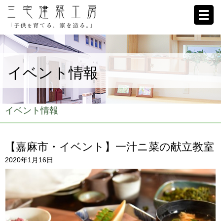
ホーム
イベント情報
家への想い
施工例
イベント情報
ブログ
【嘉麻市・イベント】一汁ニ菜の献立教室
リクルート
2020年1月16日
お客様の声
会社概要