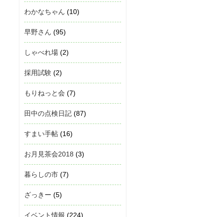
わかなちゃん
(10)
早野さん
(95)
しゃべれ場
(2)
採用試験
(2)
もりねっと会
(7)
田中の点検日記
(87)
すまい手帖
(16)
お月見茶会2018
(3)
暮らしの市
(7)
ざっきー
(5)
イベント情報
(224)