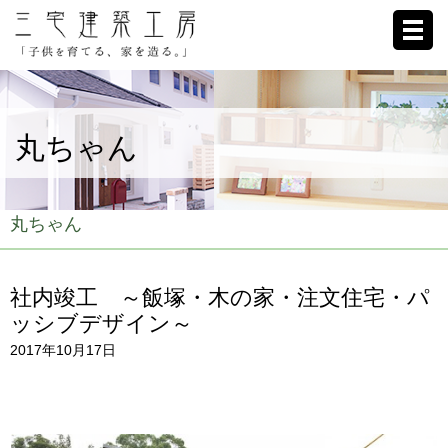
ホーム
丸ちゃん
家への想い
施工例
丸ちゃん
ブログ
社内竣工 ～飯塚・木の家・注文住宅・パ
リクルート
ッシブデザイン～
2017年10月17日
お客様の声
会社概要