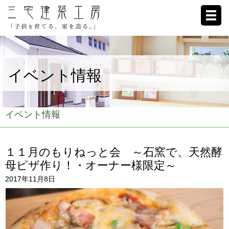
ホーム
イベント情報
家への想い
施工例
イベント情報
ブログ
１１月のもりねっと会 ～石窯で、天然酵
リクルート
母ピザ作り！・オーナー様限定～
2017年11月8日
お客様の声
会社概要