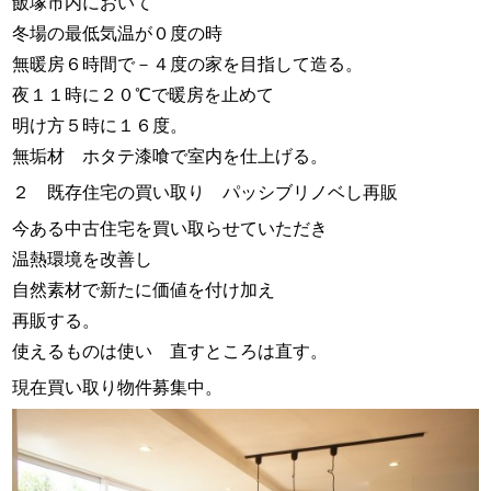
飯塚市内において
冬場の最低気温が０度の時
無暖房６時間で－４度の家を目指して造る。
夜１１時に２０℃で暖房を止めて
明け方５時に１６度。
無垢材 ホタテ漆喰で室内を仕上げる。
２ 既存住宅の買い取り パッシブリノベし再販
今ある中古住宅を買い取らせていただき
温熱環境を改善し
自然素材で新たに価値を付け加え
再販する。
使えるものは使い 直すところは直す。
現在買い取り物件募集中。