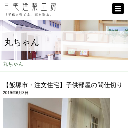
ホーム
丸ちゃん
家への想い
施工例
丸ちゃん
ブログ
【飯塚市・注文住宅】子供部屋の間仕切り
リクルート
2019年6月3日
お客様の声
会社概要