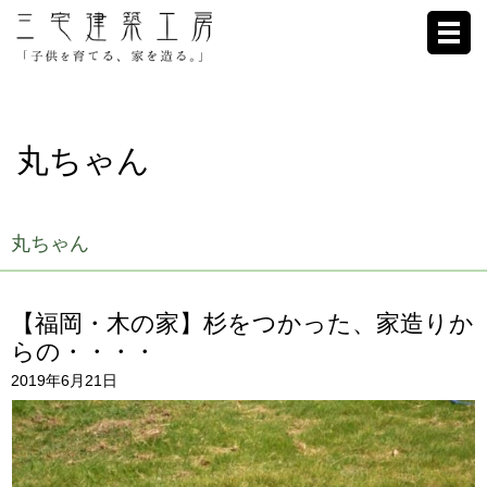
ホーム
丸ちゃん
家への想い
施工例
丸ちゃん
ブログ
【福岡・木の家】杉をつかった、家造りか
リクルート
らの・・・・
2019年6月21日
お客様の声
会社概要