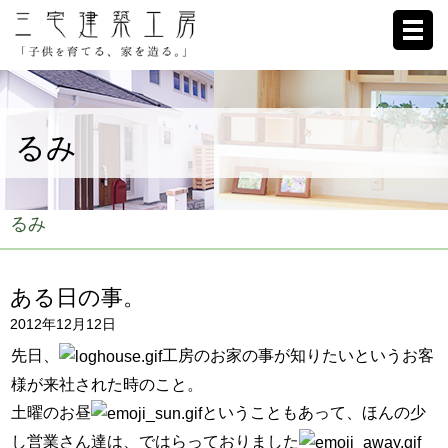
ホーム
るみ
家への想い
施工例
るみ
ブログ
ある日の事。
リクルート
2012年12月12日
お客様の声
先日、
工房のお家の事が知りたいというお客
様が来社された時のこと。
会社概要
土曜のお昼
ということもあって、ほんの少
し営業さん達は、ではらっておりました