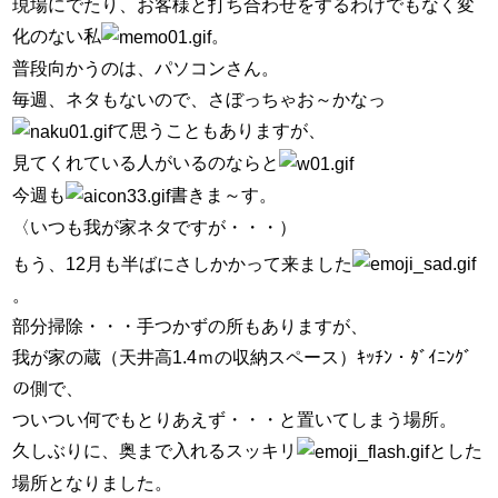
現場にでたり、お客様と打ち合わせをするわけでもなく変
化のない私
。
普段向かうのは、パソコンさん。
毎週、ネタもないので、さぼっちゃお～かなっ
て思うこともありますが、
見てくれている人がいるのならと
今週も
書きま～す。
〈いつも我が家ネタですが・・・）
もう、12月も半ばにさしかかって来ました
。
部分掃除・・・手つかずの所もありますが、
我が家の蔵（天井高1.4ｍの収納スペース）ｷｯﾁﾝ・ﾀﾞｲﾆﾝｸﾞ
の側で、
ついつい何でもとりあえず・・・と置いてしまう場所。
久しぶりに、奥まで入れるスッキリ
とした
場所となりました。