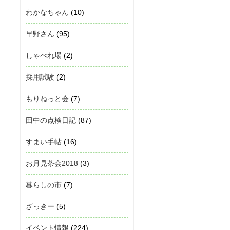
わかなちゃん
(10)
早野さん
(95)
しゃべれ場
(2)
採用試験
(2)
もりねっと会
(7)
田中の点検日記
(87)
すまい手帖
(16)
お月見茶会2018
(3)
暮らしの市
(7)
ざっきー
(5)
イベント情報
(224)