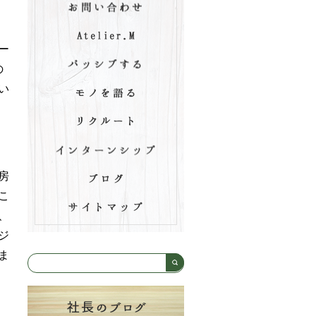
】
ー
の
い
房
こ
、
ジ
ま