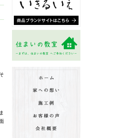
そ
ま
面