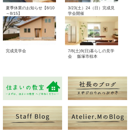
夏季休業のお知らせ【8/10
3/23(土）24（日）完成見
～8/15】
学会開催
完成見学会
7/8(土)9(日)暮らしの見学
会 飯塚市椋本