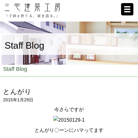
ホーム
Staff Blog
家への想い
施工例
Staff Blog
ブログ
とんがり
リクルート
2015年1月29日
お客様の声
今さらですが
会社概要
とんがり〇ーンにハマってます