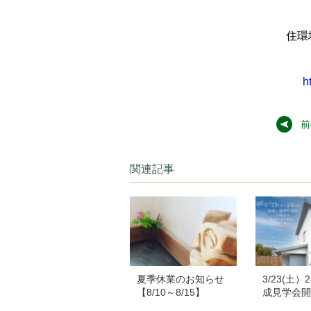
住環
h
前
関連記事
夏季休業のお知らせ
3/23(土
【8/10～8/15】
成見学会開