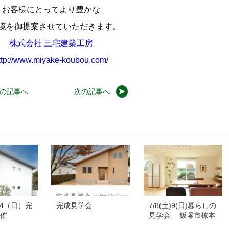
お客様にとってより豊かな
境を御提案させていただきます。
株式会社 三宅建築工房
ttp://www.miyake-koubou.com/
の記事へ
次の記事へ
）24（日）完
完成見学会
7/8(土)9(日)暮らしの
催
見学会 飯塚市椋本