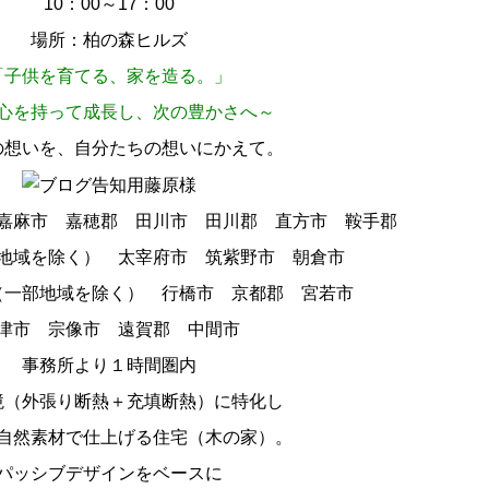
10：00～17：00
場所：柏の森ヒルズ
「
子供を育てる、家を造る
。」
心を持って成長し、次の豊かさへ～
の想いを、自分たちの想いにかえて。
嘉麻市 嘉穂郡 田川市 田川郡 直方市 鞍手郡
地域を除く） 太宰府市 筑紫野市 朝倉市
（一部地域を除く） 行橋市 京都郡 宮若市
津市 宗像市 遠賀郡 中間市
事務所より１時間圏内
境（外張り断熱＋充填断熱）に特化し
自然素材で仕上げる住宅（木の家）。
パッシブデザインをベースに