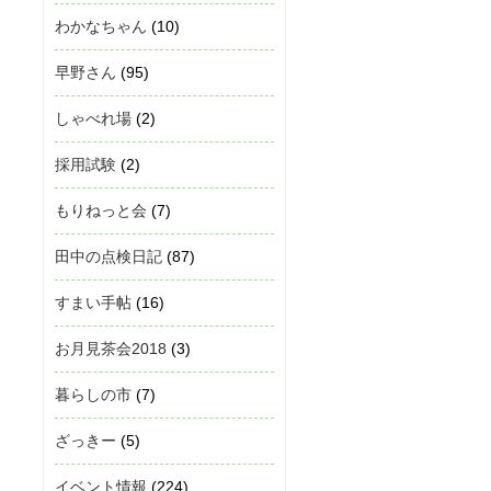
わかなちゃん
(10)
早野さん
(95)
しゃべれ場
(2)
採用試験
(2)
もりねっと会
(7)
田中の点検日記
(87)
すまい手帖
(16)
お月見茶会2018
(3)
暮らしの市
(7)
ざっきー
(5)
イベント情報
(224)