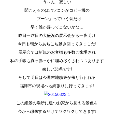
う～ん、寂しい
スタッフ紹介
聞こえるのはパソコンかコピー機の
お問い合わせ
「ブーン」っていう音だけ
早く誰か帰ってこないかな…
昨日一昨日の大盛況の展示会から一夜明け
今日も朝からあちこち動き回ってきました!
展示会では新規のお客様も多数ご来場され
私の手帳も真っ赤っかに埋め尽くされつつあります
嬉しい悲鳴です!
そして明日は今週末地鎮祭が執り行われる
福津市の現場へ地縄張りに行ってきます!
この絶景の場所に建つお家から見える景色を
今から想像するだけでワクワクしてきます!