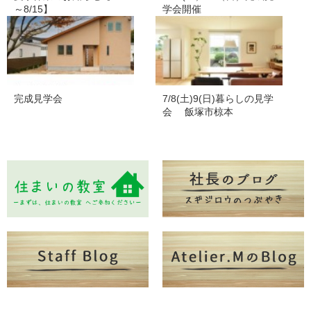
～8/15】
学会開催
完成見学会
7/8(土)9(日)暮らしの見学
会 飯塚市椋本