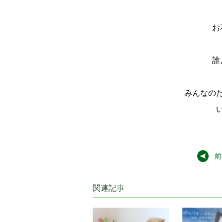
お
誰
みんなの
前
関連記事