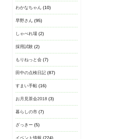
わかなちゃん
(10)
早野さん
(95)
しゃべれ場
(2)
採用試験
(2)
もりねっと会
(7)
田中の点検日記
(87)
すまい手帖
(16)
お月見茶会2018
(3)
暮らしの市
(7)
ざっきー
(5)
イベント情報
(224)