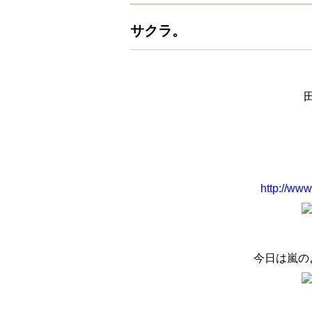
サクラ。
http://ww
今日は嵐の