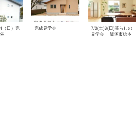
）24（日）完
完成見学会
7/8(土)9(日)暮らしの
催
見学会 飯塚市椋本