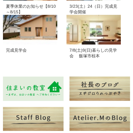
夏季休業のお知らせ【8/10
3/23(土）24（日）完成見
～8/15】
学会開催
完成見学会
7/8(土)9(日)暮らしの見学
会 飯塚市椋本