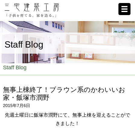
ホーム
Staff Blog
家への想い
施工例
Staff Blog
ブログ
無事上棟終了！ブラウン系のかわいいお
リクルート
家・飯塚市潤野
2015年7月6日
お客様の声
先週土曜日に飯塚市潤野にて、無事上棟を迎えることがで
会社概要
きました！