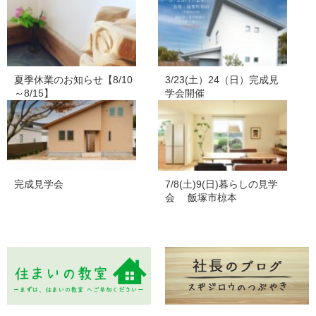
夏季休業のお知らせ【8/10
3/23(土）24（日）完成見
～8/15】
学会開催
完成見学会
7/8(土)9(日)暮らしの見学
会 飯塚市椋本