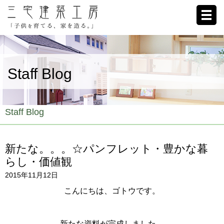
ホーム
Staff Blog
家への想い
施工例
Staff Blog
ブログ
新たな。。。☆パンフレット・豊かな暮
リクルート
らし・価値観
2015年11月12日
お客様の声
こんにちは、ゴトウです。
会社概要
新たな資料が完成しました。