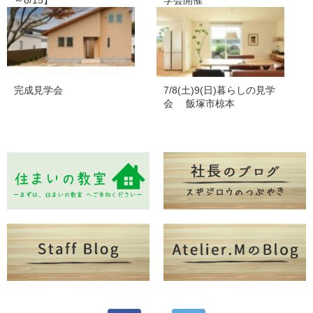
～8/15】
学会開催
完成見学会
7/8(土)9(日)暮らしの見学
会 飯塚市椋本