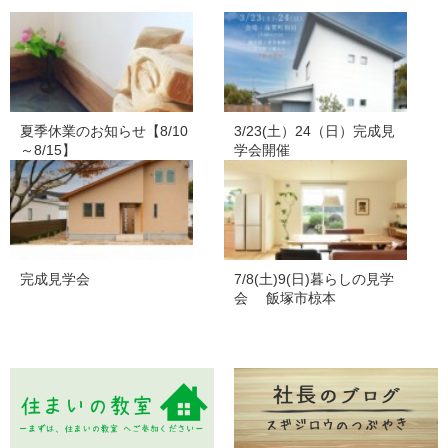
夏季休業のお知らせ【8/10
3/23(土）24（日）完成見
～8/15】
学会開催
完成見学会
7/8(土)9(日)暮らしの見学
会 飯塚市椋本