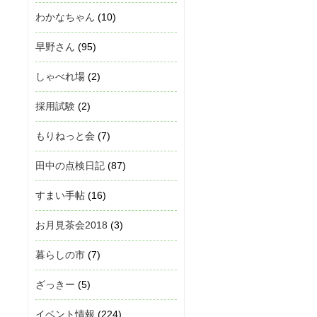
わかなちゃん
(10)
早野さん
(95)
しゃべれ場
(2)
採用試験
(2)
もりねっと会
(7)
田中の点検日記
(87)
すまい手帖
(16)
お月見茶会2018
(3)
暮らしの市
(7)
ざっきー
(5)
イベント情報
(224)