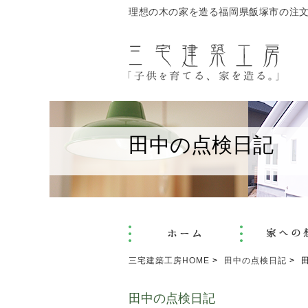
理想の木の家を造る福岡県飯塚市の注
田中の点検日記
三宅建築工房HOME
田中の点検日記
田
田中の点検日記