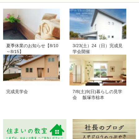
夏季休業のお知らせ【8/10
3/23(土）24（日）完成見
～8/15】
学会開催
完成見学会
7/8(土)9(日)暮らしの見学
会 飯塚市椋本