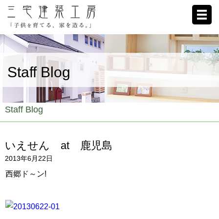
ホーム
Staff Blog
家への想い
施工例
Staff Blog
ブログ
いえせん at 鹿児島
リクルート
2013年6月22日
お客様の声
西郷
ド～ン!
会社概要