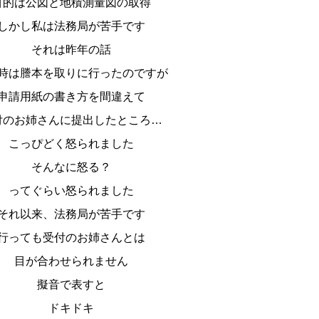
目的は公図と地積測量図の取得
しかし私は法務局が苦手です
それは昨年の話
時は謄本を取りに行ったのですが
申請用紙の書き方を間違えて
付のお姉さんに提出したところ…
こっぴどく怒られました
そんなに怒る？
ってぐらい怒られました
それ以来、法務局が苦手です
行っても受付のお姉さんとは
目が合わせられません
擬音で表すと
ドキドキ