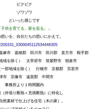
ビクビク
ゾワゾワ
といった感じです
「子供を育てる、家を造る。」
の想いを、自分たちの想いにかえて。
嘉麻市 嘉穂郡 田川市 田川郡 直方市 鞍手郡
地域を除く） 太宰府市 筑紫野市 朝倉市
（一部地域を除く） 行橋市 京都郡 宮若市
津市 宗像市 遠賀郡 中間市
事務所より１時間圏内
境（外張り断熱＋充填断熱）に特化し
自然素材で仕上げる住宅（木の家）。
パッシブデザインをベースに