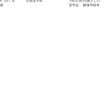
）24（日）完
完成見学会
7/8(土)9(日)暮らしの
催
見学会 飯塚市椋本