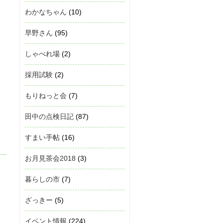
わかなちゃん
(10)
早野さん
(95)
しゃべれ場
(2)
採用試験
(2)
もりねっと会
(7)
田中の点検日記
(87)
すまい手帖
(16)
お月見茶会2018
(3)
暮らしの市
(7)
ざっきー
(5)
イベント情報
(224)