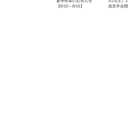
夏季休業のお知らせ
3/23(土
【8/10～8/15】
成見学会開