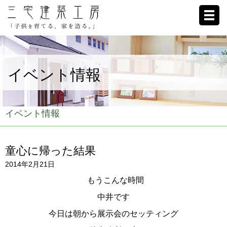
ホーム
イベント情報
家への想い
施工例
イベント情報
ブログ
童心に帰った結果
リクルート
2014年2月21日
お客様の声
もうこんな時間
中井です
会社概要
今日は朝から展示会のセッティング