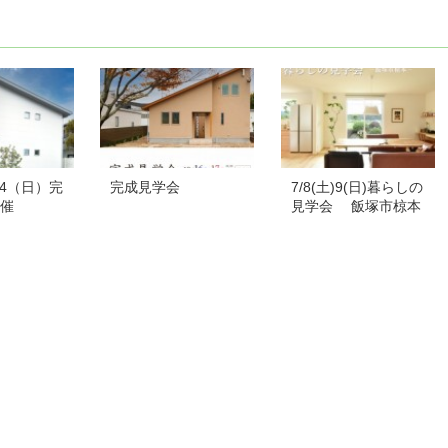
）24（日）完
完成見学会
7/8(土)9(日)暮らしの
催
見学会 飯塚市椋本