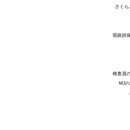
さくら
瑕疵担
検査員
MJ