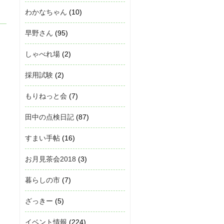
わかなちゃん
(10)
早野さん
(95)
しゃべれ場
(2)
採用試験
(2)
もりねっと会
(7)
田中の点検日記
(87)
すまい手帖
(16)
お月見茶会2018
(3)
暮らしの市
(7)
ざっきー
(5)
イベント情報
(224)