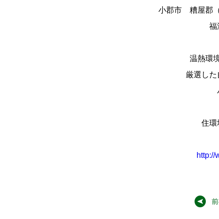
小郡市 糟屋郡
福
温熱環
厳選した
住環
http:/
前