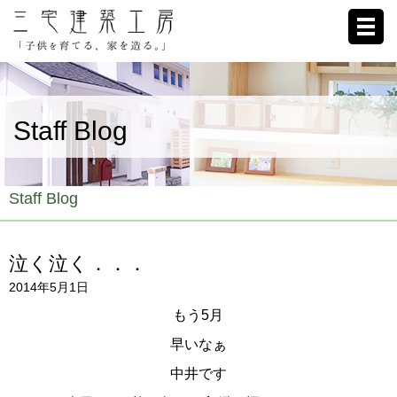
ホーム
Staff Blog
家への想い
施工例
Staff Blog
ブログ
泣く泣く．．．
リクルート
2014年5月1日
お客様の声
もう5月
早いなぁ
会社概要
中井です