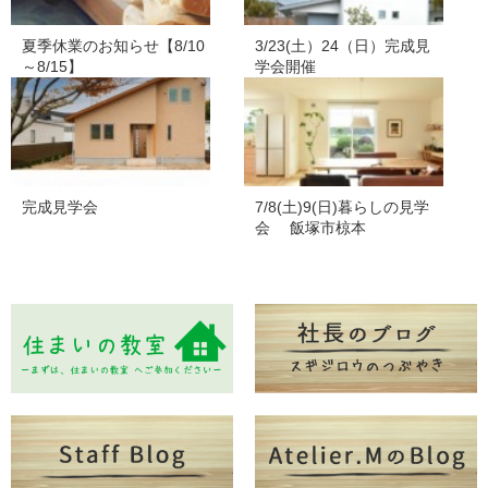
夏季休業のお知らせ【8/10
3/23(土）24（日）完成見
～8/15】
学会開催
完成見学会
7/8(土)9(日)暮らしの見学
会 飯塚市椋本