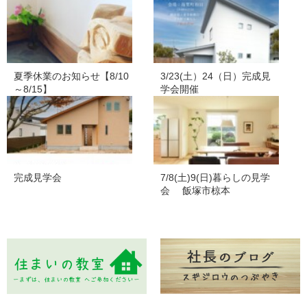
夏季休業のお知らせ【8/10
3/23(土）24（日）完成見
～8/15】
学会開催
完成見学会
7/8(土)9(日)暮らしの見学
会 飯塚市椋本