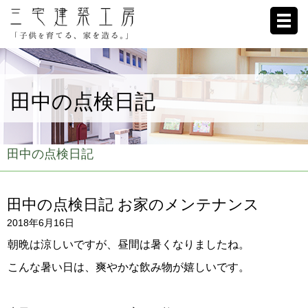
ホーム
田中の点検日記
家への想い
施工例
田中の点検日記
ブログ
田中の点検日記 お家のメンテナンス
リクルート
2018年6月16日
お客様の声
朝晩は涼しいですが、昼間は暑くなりましたね。
こんな暑い日は、爽やかな飲み物が嬉しいです。
会社概要