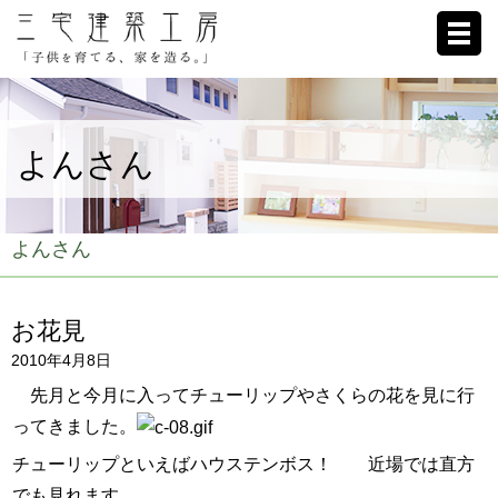
ホーム
よんさん
家への想い
施工例
よんさん
ブログ
お花見
リクルート
2010年4月8日
お客様の声
先月と今月に入ってチューリップやさくらの花を見に行
ってきました。
会社概要
チューリップといえば
ハウステンボス
！ 近場では
直方
でも見れます。