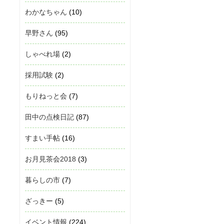
わかなちゃん
(10)
早野さん
(95)
しゃべれ場
(2)
採用試験
(2)
もりねっと会
(7)
田中の点検日記
(87)
すまい手帖
(16)
お月見茶会2018
(3)
暮らしの市
(7)
ざっきー
(5)
イベント情報
(224)