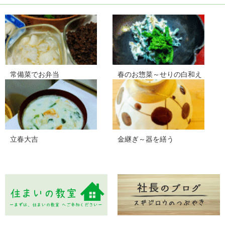
常備菜でお弁当
春のお惣菜～せりの白和え
立春大吉
金継ぎ～器を繕う