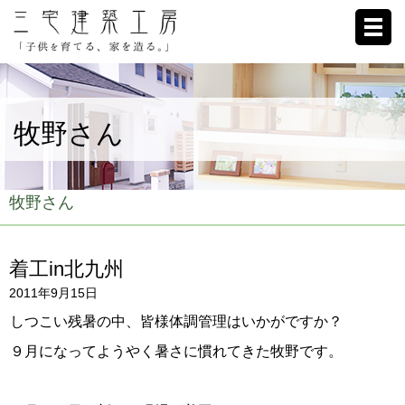
ホーム
牧野さん
家への想い
施工例
牧野さん
ブログ
着工in北九州
リクルート
2011年9月15日
お客様の声
しつこい残暑の中、皆様体調管理はいかがですか？
９月になってようやく暑さに慣れてきた牧野です。
会社概要