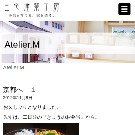
ホーム
Atelier.M
家への想い
施工例
Atelier.M
ブログ
京都へ １
リクルート
2012年11月9日
お客様の声
お久しぶりとなりました。
先ずは、二日分の『きょうのお弁当』から。
会社概要