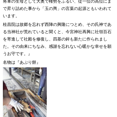
将軍の生母として大奥で権勢をふるい、従一位の高位にま
で昇り詰めた事から「玉の輿」の言葉の起源ともいわれて
います。
桂昌院は故郷を忘れず西陣の興隆につとめ、その氏神であ
る当神社が荒れていると聞くと、今宮神社再興に社領百石
を寄進して社殿を修復し、四基の鉾も新たに作られまし
た。その由来にちなみ、感謝を忘れない心暖かな幸せを願
うお守です。』
名物は『あぶり餅』