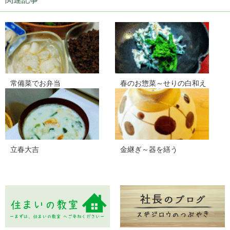
常備菜でお弁当
春のお惣菜～せりの白和え
立春大吉
金継ぎ～器を繕う