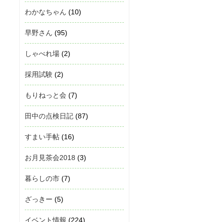
わかなちゃん
(10)
早野さん
(95)
しゃべれ場
(2)
採用試験
(2)
もりねっと会
(7)
田中の点検日記
(87)
すまい手帖
(16)
お月見茶会2018
(3)
暮らしの市
(7)
ざっきー
(5)
イベント情報
(224)