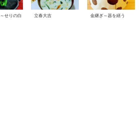
～せりの白
立春大吉
金継ぎ～器を繕う