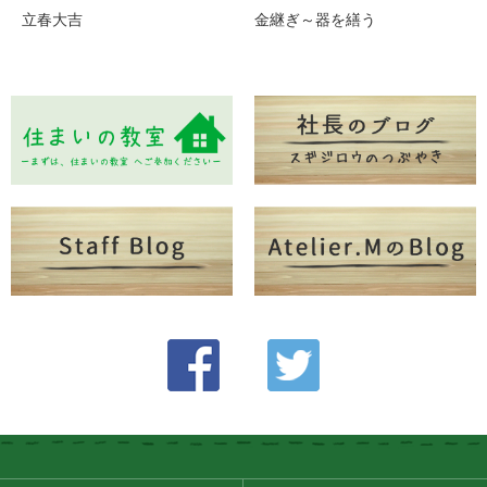
立春大吉
金継ぎ～器を繕う