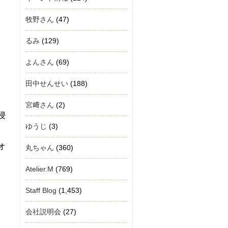
牧野さん
(47)
るみ
(129)
よんさん
(69)
田中せんせい
(188)
宮﨑さん
(2)
浸
ゆうじ
(3)
オ
丸ちゃん
(360)
Atelier.M
(769)
Staff Blog
(1,453)
会社説明会
(27)