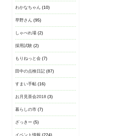
わかなちゃん
(10)
早野さん
(95)
しゃべれ場
(2)
採用試験
(2)
もりねっと会
(7)
田中の点検日記
(87)
すまい手帖
(16)
お月見茶会2018
(3)
暮らしの市
(7)
ざっきー
(5)
イベント情報
(224)