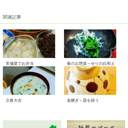
関連記事
常備菜でお弁当
春のお惣菜～せりの白和え
立春大吉
金継ぎ～器を繕う