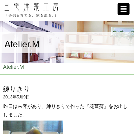
ホーム
Atelier.M
家への想い
施工例
Atelier.M
ブログ
練りきり
リクルート
2013年5月9日
お客様の声
昨日は来客があり、練りきりで作った『花菖蒲』をお出し
しました。
会社概要