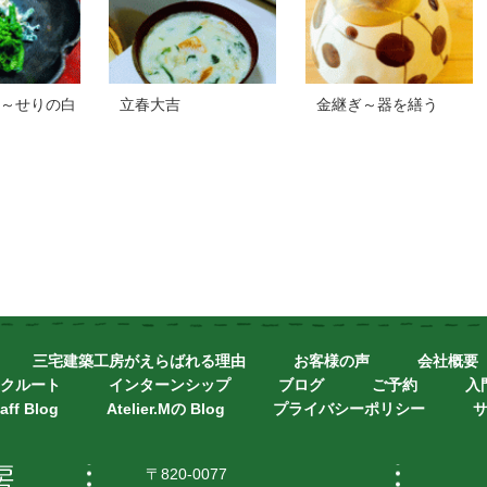
～せりの白
立春大吉
金継ぎ～器を繕う
三宅建築工房がえらばれる理由
お客様の声
会社概要
クルート
インターンシップ
ブログ
ご予約
入
aff Blog
Atelier.Mの Blog
プライバシーポリシー
〒820-0077