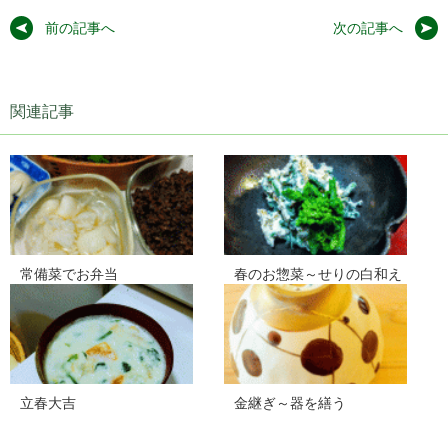
前の記事へ
次の記事へ
関連記事
常備菜でお弁当
春のお惣菜～せりの白和え
立春大吉
金継ぎ～器を繕う