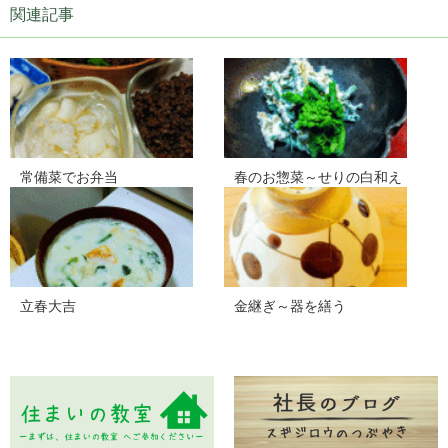
関連記事
常備菜でお弁当
春のお惣菜～せりの白和え
立春大吉
金継ぎ～器を繕う