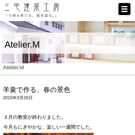
ホーム
Atelier.M
家への想い
施工例
Atelier.M
ブログ
羊羹で作る、春の景色
リクルート
2015年3月20日
お客様の声
３月の教室が終わりました。
会社概要
今月もにぎやかな、楽しい一週間でした。