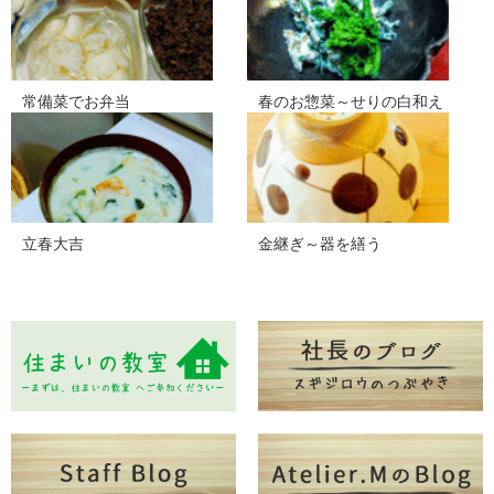
常備菜でお弁当
春のお惣菜～せりの白和え
立春大吉
金継ぎ～器を繕う