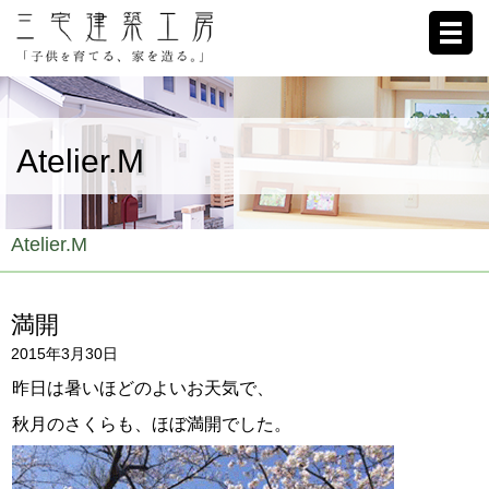
ホーム
Atelier.M
家への想い
施工例
Atelier.M
ブログ
満開
リクルート
2015年3月30日
お客様の声
昨日は暑いほどのよいお天気で、
秋月のさくらも、ほぼ満開でした。
会社概要