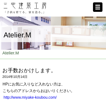
ホーム
Atelier.M
家への想い
施工例
Atelier.M
ブログ
お手数おかけします。
リクルート
2014年10月14日
お客様の声
HPにお気に入りなど入れない方は、
こちらのアドレスからおはいりください。
会社概要
http://www.miyake-koubou.com/