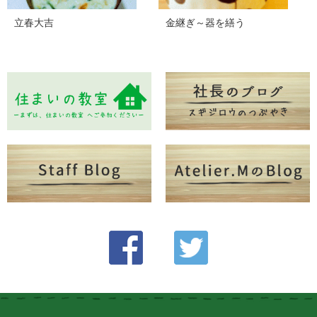
立春大吉
金継ぎ～器を繕う