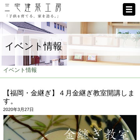
ホーム
イベント情報
家への想い
施工例
イベント情報
ブログ
【福岡・金継ぎ】４月金継ぎ教室開講しま
リクルート
す。
2020年3月27日
お客様の声
会社概要