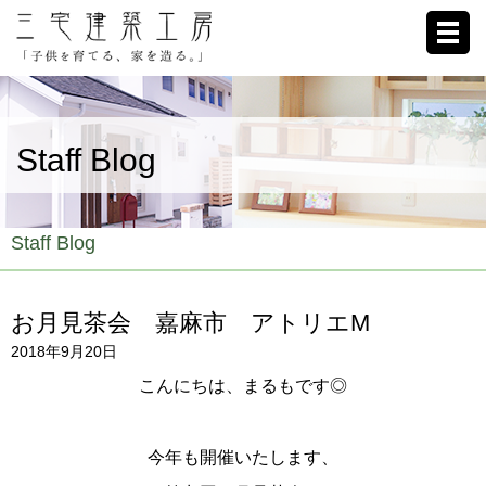
ホーム
Staff Blog
家への想い
施工例
Staff Blog
ブログ
お月見茶会 嘉麻市 アトリエM
リクルート
2018年9月20日
お客様の声
こんにちは、まるもです◎
会社概要
今年も開催いたします、