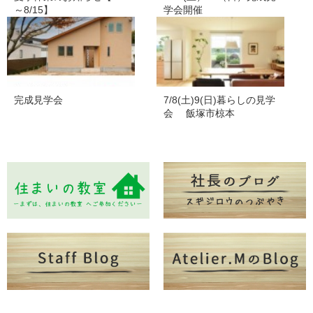
～8/15】
学会開催
完成見学会
7/8(土)9(日)暮らしの見学
会 飯塚市椋本