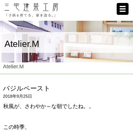
ホーム
Atelier.M
家への想い
施工例
Atelier.M
ブログ
バジルペースト
リクルート
2018年9月25日
お客様の声
秋風が、さわやか～な朝でしたね。。
会社概要
この時季、