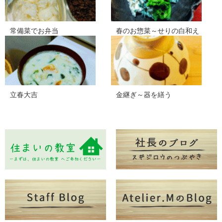
常備菜でお弁当
春のお惣菜～せりの白和え
立春大吉
金継ぎ～器を繕う